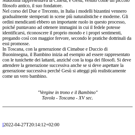
Madonna rappresentava la Chiesa, e Gesù, vestito come un piccolo
filosofo antico, il suo fondatore.
Nel corso del Due e Trecento, in Italia i modelli bizantini vennero
gradualmente stemperati in scene più naturalistiche e moderne. Gli
ordini mendicanti ebbero un importante ruolo in questo processo,
poiché puntavano ad ottenere immagini in cui il fedele potesse
identificarsi, riconoscere il proprio mondo e i propri sentimenti,
pregando così con maggior fervore, secondo le pratiche dottrinali da
essi promosse.
In Toscana, con la generazione di Cimabue e Duccio di
Buoninsegna, il Bambino inizia ad esempio ad essere rappresentato
con le tunichette dei lattanti, anziché con la toga dei filosofi. Si deve
attendere la generazione successiva anche se si deve aspettare la
generazione successiva perché Gesù si atteggi più realisticamente
come un vero bambino.
"Vergine in trono e il Bambino"
Tavola - Toscana - XV sec.
l
2022-04-27T20:14:12+02:00