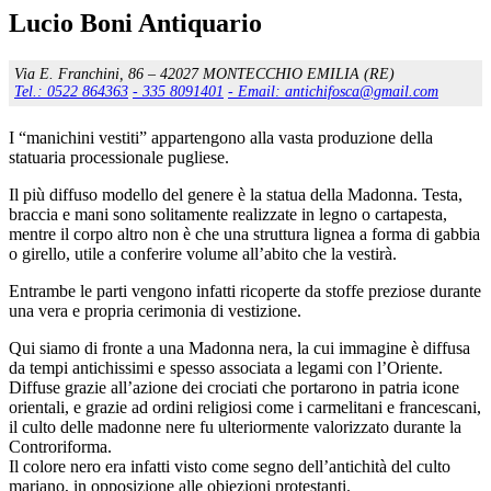
Lucio Boni Antiquario
Via E. Franchini, 86 – 42027 MONTECCHIO EMILIA (RE)
Tel.: 0522 864363
- 335 8091401
- Email: antichifosca@gmail.com
I “manichini vestiti” appartengono alla vasta produzione della
statuaria processionale pugliese.
Il più diffuso modello del genere è la statua della Madonna. Testa,
braccia e mani sono solitamente realizzate in legno o cartapesta,
mentre il corpo altro non è che una struttura lignea a forma di gabbia
o girello, utile a conferire volume all’abito che la vestirà.
Entrambe le parti vengono infatti ricoperte da stoffe preziose durante
una vera e propria cerimonia di vestizione.
Qui siamo di fronte a una Madonna nera, la cui immagine è diffusa
da tempi antichissimi e spesso associata a legami con l’Oriente.
Diffuse grazie all’azione dei crociati che portarono in patria icone
orientali, e grazie ad ordini religiosi come i carmelitani e francescani,
il culto delle madonne nere fu ulteriormente valorizzato durante la
Controriforma.
Il colore nero era infatti visto come segno dell’antichità del culto
mariano, in opposizione alle obiezioni protestanti.