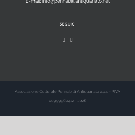
E-mail: info@pennabilliantiquariato.net
SEGUICI
Associazione Culturale Pennabilli Antiquariato a.p.s. - P.IVA
00999960412 - 2026