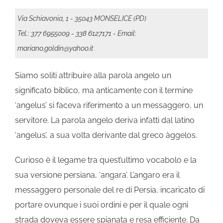
Via Schiavonia, 1 - 35043 MONSELICE (PD)
Tel.: 377 6955009
- 338 6127171
- Email:
mariano.goldin@yahoo.it
Siamo soliti attribuire alla parola angelo un
significato biblico, ma anticamente con il termine
‘angelus’ si faceva riferimento a un messaggero, un
servitore. La parola angelo deriva infatti dal latino
‘angelus’, a sua volta derivante dal greco àggelos.
Curioso è il legame tra quest’ultimo vocabolo e la
sua versione persiana, ‘angara’. L’angaro era il
messaggero personale del re di Persia, incaricato di
portare ovunque i suoi ordini e per il quale ogni
strada doveva essere spianata e resa efficiente. Da