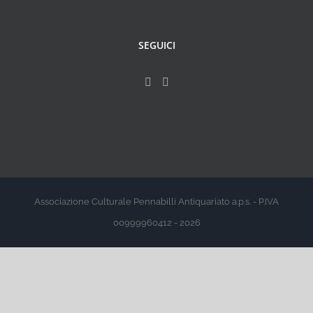
SEGUICI
Associazione Culturale Pennabilli Antiquariato a.p.s. - P.IVA
00999960412 - 2026