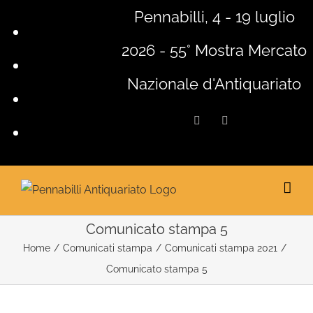
Salta
Pennabilli, 4 - 19 luglio
al
2026 - 55° Mostra Mercato
contenuto
Nazionale d'Antiquariato
Facebook
Instagram
Comunicato stampa 5
Home
/
Comunicati stampa
/
Comunicati stampa 2021
/
Comunicato stampa 5