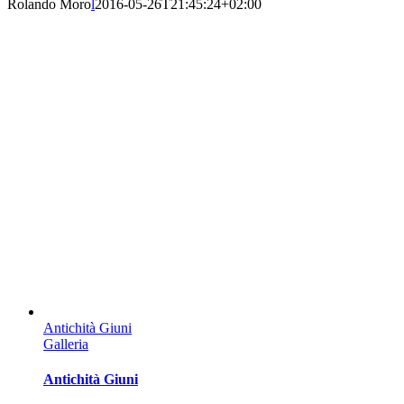
Rolando Moro
l
2016-05-26T21:45:24+02:00
Antichità Giuni
Galleria
Antichità Giuni