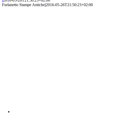
l
2016-05-26T21:50:23+02:00
Furlanetto Stampe Antiche
l
2016-05-26T21:50:23+02:00