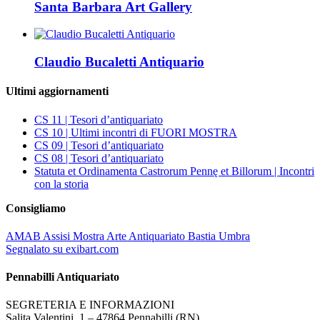
Santa Barbara Art Gallery
Claudio Bucaletti Antiquario
Ultimi aggiornamenti
CS 11 | Tesori d’antiquariato
CS 10 | Ultimi incontri di FUORI MOSTRA
CS 09 | Tesori d’antiquariato
CS 08 | Tesori d’antiquariato
Statuta et Ordinamenta Castrorum Pennę et Billorum | Incontri
con la storia
Consigliamo
AMAB Assisi Mostra Arte Antiquariato Bastia Umbra
Segnalato su exibart.com
Pennabilli Antiquariato
SEGRETERIA E INFORMAZIONI
Salita Valentini, 1 – 47864 Pennabilli (RN)