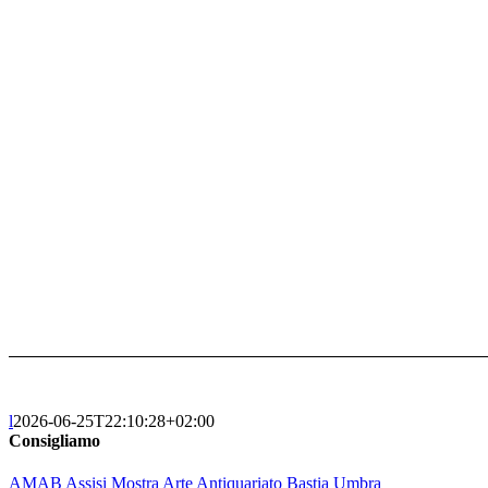
l
2026-06-25T22:10:28+02:00
Consigliamo
AMAB Assisi Mostra Arte Antiquariato Bastia Umbra