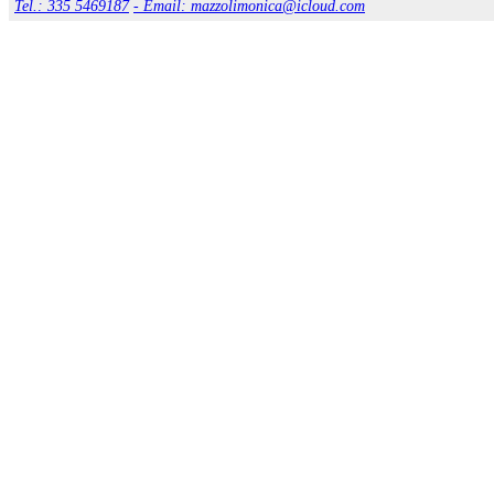
Tel.: 335 5469187
- Email: mazzolimonica@icloud.com