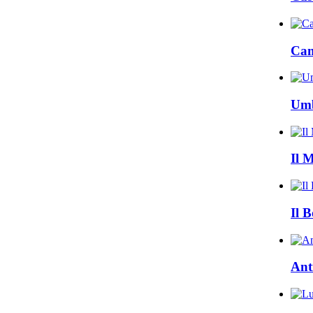
Cam
Umb
Il 
Il B
Ant