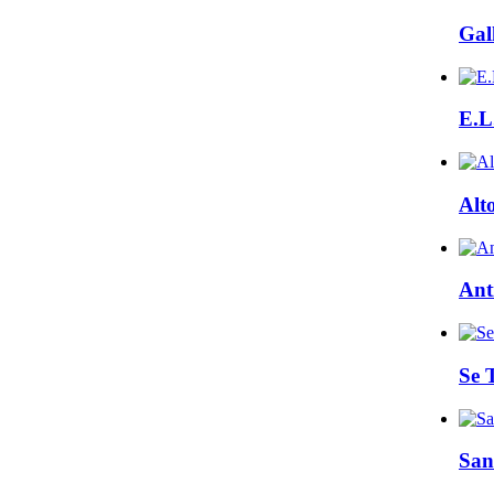
Gall
E.L
Alt
Ant
Se 
San