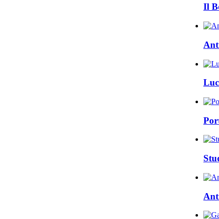
Il B
Ant
Luc
Por
Stu
Ant