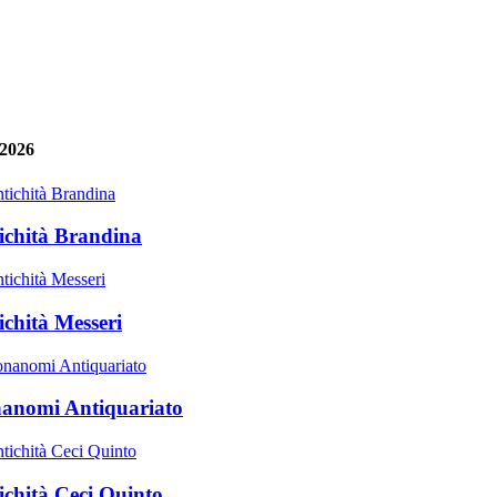
 2026
ichità Brandina
ichità Messeri
anomi Antiquariato
ichità Ceci Quinto