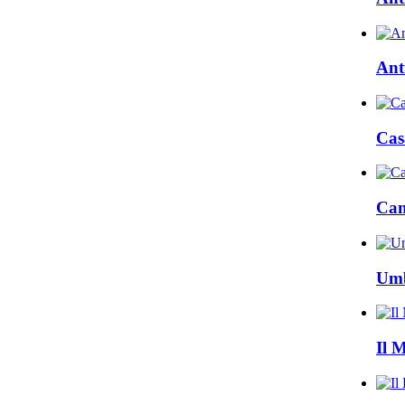
Ant
Cas
Cam
Umb
Il 