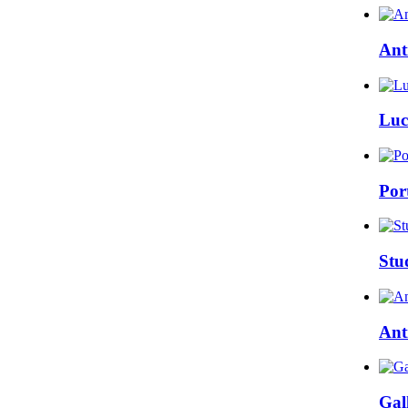
Ant
Luc
Por
Stu
Ant
Gall