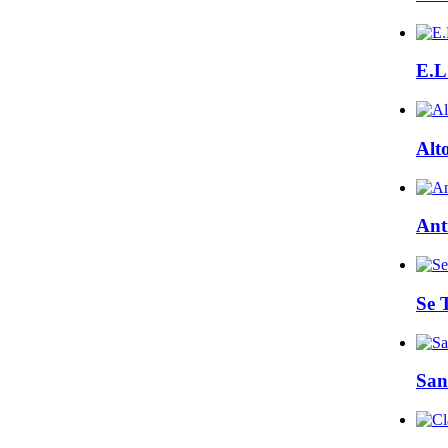
E.L
Alt
Ant
Se 
San