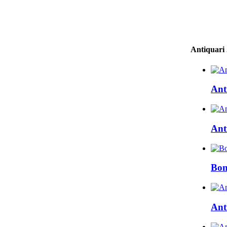
Antiquari
Ant
Ant
Bon
Ant