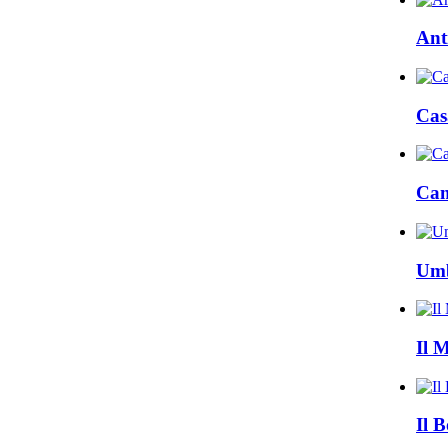
Ant
Cas
Cam
Umb
Il 
Il B