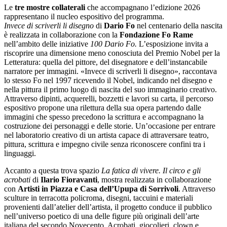
Le
tre mostre collaterali
che accompagnano l’edizione 2026
rappresentano il nucleo espositivo del programma.
Invece di scriverli li disegno
di
Dario Fo
nel centenario della nascita
è realizzata in collaborazione con la
Fondazione Fo Rame
nell’ambito delle iniziative
100 Dario Fo.
L’esposizione invita a
riscoprire una dimensione meno conosciuta del Premio Nobel per la
Letteratura: quella del pittore, del disegnatore e dell’instancabile
narratore per immagini. «Invece di scriverli li disegno», raccontava
lo stesso Fo nel 1997 ricevendo il Nobel, indicando nel disegno e
nella pittura il primo luogo di nascita del suo immaginario creativo.
Attraverso dipinti, acquerelli, bozzetti e lavori su carta, il percorso
espositivo propone una rilettura della sua opera partendo dalle
immagini che spesso precedono la scrittura e accompagnano la
costruzione dei personaggi e delle storie. Un’occasione per entrare
nel laboratorio creativo di un artista capace di attraversare teatro,
pittura, scrittura e impegno civile senza riconoscere confini tra i
linguaggi.
Accanto a questa trova spazio
La fatica di vivere. Il circo e gli
acrobati
di
Ilario Fioravanti
, mostra realizzata in collaborazione
con
Artisti in Piazza e Casa dell’Upupa di Sorrivoli
. Attraverso
sculture in terracotta policroma, disegni, taccuini e materiali
provenienti dall’atelier dell’artista, il progetto conduce il pubblico
nell’universo poetico di una delle figure più originali dell’arte
italiana del secondo Novecento. Acrobati, giocolieri, clown e