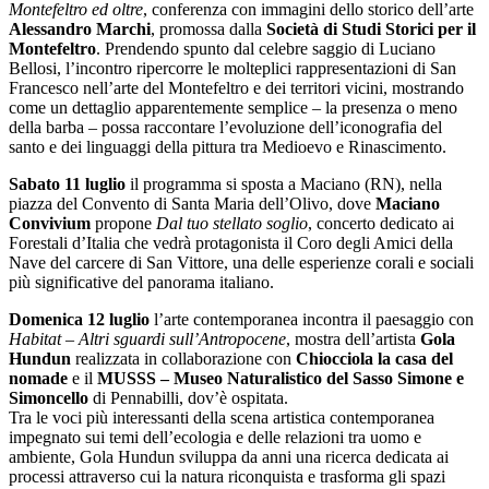
Montefeltro ed oltre
, conferenza con immagini dello storico dell’arte
Alessandro Marchi
, promossa dalla
Società di Studi Storici per il
Montefeltro
. Prendendo spunto dal celebre saggio di Luciano
Bellosi, l’incontro ripercorre le molteplici rappresentazioni di San
Francesco nell’arte del Montefeltro e dei territori vicini, mostrando
come un dettaglio apparentemente semplice – la presenza o meno
della barba – possa raccontare l’evoluzione dell’iconografia del
santo e dei linguaggi della pittura tra Medioevo e Rinascimento.
Sabato 11 luglio
il programma si sposta a Maciano (RN), nella
piazza del Convento di Santa Maria dell’Olivo, dove
Maciano
Convivium
propone
Dal tuo stellato soglio
, concerto dedicato ai
Forestali d’Italia che vedrà protagonista il Coro degli Amici della
Nave del carcere di San Vittore, una delle esperienze corali e sociali
più significative del panorama italiano.
Domenica 12 luglio
l’arte contemporanea incontra il paesaggio con
Habitat – Altri sguardi sull’Antropocene
, mostra dell’artista
Gola
Hundun
realizzata in collaborazione con
Chiocciola la casa del
nomade
e il
MUSSS – Museo Naturalistico del Sasso Simone e
Simoncello
di Pennabilli, dov’è ospitata.
Tra le voci più interessanti della scena artistica contemporanea
impegnato sui temi dell’ecologia e delle relazioni tra uomo e
ambiente, Gola Hundun sviluppa da anni una ricerca dedicata ai
processi attraverso cui la natura riconquista e trasforma gli spazi