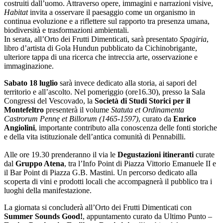
costruiti dall’uomo. Attraverso opere, immagini e narrazioni visive,
Habitat
invita a osservare il paesaggio come un organismo in
continua evoluzione e a riflettere sul rapporto tra presenza umana,
biodiversità e trasformazioni ambientali.
In serata, all’Orto dei Frutti Dimenticati, sarà presentato
Spagiria
,
libro d’artista di Gola Hundun pubblicato da Cichinobrigante,
ulteriore tappa di una ricerca che intreccia arte, osservazione e
immaginazione.
Sabato 18 luglio
sarà invece dedicato alla storia, ai sapori del
territorio e all’ascolto. Nel pomeriggio (ore16.30), presso la Sala
Congressi del Vescovado, la
Società di Studi Storici per il
Montefeltro
presenterà il volume
Statuta et Ordinamenta
Castrorum Pennę et Billorum (1465-1597)
, curato da
Enrico
Angiolini
, importante contributo alla conoscenza delle fonti storiche
e della vita istituzionale dell’antica comunità di Pennabilli.
Alle ore 19.30 prenderanno il via le
Degustazioni itineranti
curate
dal
Gruppo Atena
, tra l’Info Point di Piazza Vittorio Emanuele II e
il Bar Point di Piazza G.B. Mastini. Un percorso dedicato alla
scoperta di vini e prodotti locali che accompagnerà il pubblico tra i
luoghi della manifestazione.
La giornata si concluderà all’Orto dei Frutti Dimenticati con
Summer Sounds Good!
, appuntamento curato da Ultimo Punto –