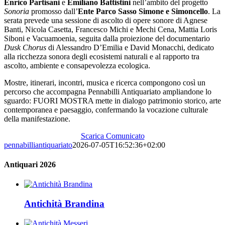
Enrico Partisani
e
Emiliano Battistini
nell’ambito del progetto
Sonoria
promosso dall’
Ente Parco Sasso Simone e Simoncello
. La
serata prevede una sessione di ascolto di opere sonore di Agnese
Banti, Nicola Casetta, Francesco Michi e Mechi Cena, Mattia Loris
Siboni e Vacuamoenia, seguita dalla proiezione del documentario
Dusk Chorus
di Alessandro D’Emilia e David Monacchi, dedicato
alla ricchezza sonora degli ecosistemi naturali e al rapporto tra
ascolto, ambiente e consapevolezza ecologica.
Mostre, itinerari, incontri, musica e ricerca compongono così un
percorso che accompagna Pennabilli Antiquariato ampliandone lo
sguardo: FUORI MOSTRA mette in dialogo patrimonio storico, arte
contemporanea e paesaggio, confermando la vocazione culturale
della manifestazione.
Scarica Comunicato
pennabilliantiquariato
2026-07-05T16:52:36+02:00
Antiquari 2026
Antichità Brandina