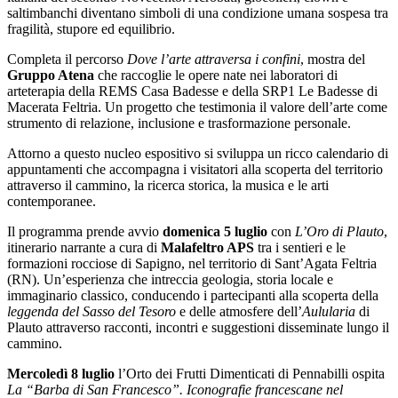
saltimbanchi diventano simboli di una condizione umana sospesa tra
fragilità, stupore ed equilibrio.
Completa il percorso
Dove l’arte attraversa i confini
, mostra del
Gruppo Atena
che raccoglie le opere nate nei laboratori di
arteterapia della REMS Casa Badesse e della SRP1 Le Badesse di
Macerata Feltria. Un progetto che testimonia il valore dell’arte come
strumento di relazione, inclusione e trasformazione personale.
Attorno a questo nucleo espositivo si sviluppa un ricco calendario di
appuntamenti che accompagna i visitatori alla scoperta del territorio
attraverso il cammino, la ricerca storica, la musica e le arti
contemporanee.
Il programma prende avvio
domenica 5 luglio
con
L’Oro di Plauto
,
itinerario narrante a cura di
Malafeltro APS
tra i sentieri e le
formazioni rocciose di Sapigno, nel territorio di Sant’Agata Feltria
(RN). Un’esperienza che intreccia geologia, storia locale e
immaginario classico, conducendo i partecipanti alla scoperta della
leggenda del Sasso del Tesoro
e delle atmosfere dell’
Aulularia
di
Plauto attraverso racconti, incontri e suggestioni disseminate lungo il
cammino.
Mercoledì 8 luglio
l’Orto dei Frutti Dimenticati di Pennabilli ospita
La “Barba di San Francesco”. Iconografie francescane nel