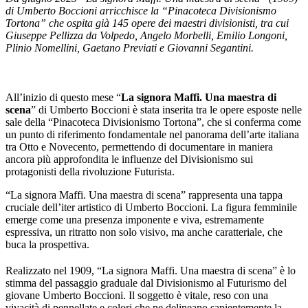
di Umberto Boccioni arricchisce la “Pinacoteca Divisionismo
Tortona” che ospita già 145 opere dei maestri divisionisti, tra cui
Giuseppe Pellizza da Volpedo, Angelo Morbelli, Emilio Longoni,
Plinio Nomellini, Gaetano Previati e Giovanni Segantini.
All’inizio di questo mese “
La signora Maffi. Una maestra di
scena
” di Umberto Boccioni è stata inserita tra le opere esposte nelle
sale della “Pinacoteca Divisionismo Tortona”, che si conferma come
un punto di riferimento fondamentale nel panorama dell’arte italiana
tra Otto e Novecento, permettendo di documentare in maniera
ancora più approfondita le influenze del Divisionismo sui
protagonisti della rivoluzione Futurista.
“La signora Maffi. Una maestra di scena” rappresenta una tappa
cruciale dell’iter artistico di Umberto Boccioni. La figura femminile
emerge come una presenza imponente e viva, estremamente
espressiva, un ritratto non solo visivo, ma anche caratteriale, che
buca la prospettiva.
Realizzato nel 1909, “La signora Maffi. Una maestra di scena” è lo
stimma del passaggio graduale dal Divisionismo al Futurismo del
giovane Umberto Boccioni. Il soggetto è vitale, reso con una
vivacità di pennellate e colori che ne delineano sapientemente la