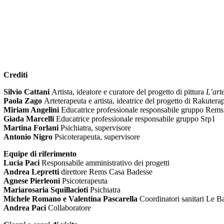
Crediti
Silvio Cattani
Artista, ideatore e curatore del progetto di pittura
L’art
Paola Zago
Arteterapeuta e artista, ideatrice del progetto di Rakuterap
Miriam Angelini
Educatrice professionale responsabile gruppo Rems
Giada Marcelli
Educatrice professionale responsabile gruppo Srp1
Martina Forlani
Psichiatra, supervisore
Antonio Nigro
Psicoterapeuta, supervisore
Equipe di riferimento
Lucia Paci
Responsabile amministrativo dei progetti
Andrea Lepretti
direttore Rems Casa Badesse
Agnese Pierleoni
Psicoterapeuta
Mariarosaria Squillacioti
Psichiatra
Michele Romano e Valentina Pascarella
Coordinatori sanitari Le B
Andrea Paci
Collaboratore