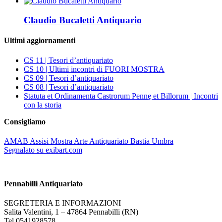
Claudio Bucaletti Antiquario
Ultimi aggiornamenti
CS 11 | Tesori d’antiquariato
CS 10 | Ultimi incontri di FUORI MOSTRA
CS 09 | Tesori d’antiquariato
CS 08 | Tesori d’antiquariato
Statuta et Ordinamenta Castrorum Pennę et Billorum | Incontri
con la storia
Consigliamo
AMAB Assisi Mostra Arte Antiquariato Bastia Umbra
Segnalato su exibart.com
Pennabilli Antiquariato
SEGRETERIA E INFORMAZIONI
Salita Valentini, 1 – 47864 Pennabilli (RN)
Tel 0541928578