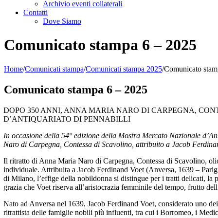
Archivio eventi collaterali
Contatti
Dove Siamo
Comunicato stampa 6 – 2025
Home
/
Comunicati stampa
/
Comunicati stampa 2025
/
Comunicato stam
Comunicato stampa 6 – 2025
DOPO 350 ANNI, ANNA MARIA NARO DI CARPEGNA, CON
D’ANTIQUARIATO DI PENNABILLI
In occasione della 54° edizione della Mostra Mercato Nazionale d’Anti
Naro di Carpegna, Contessa di Scavolino, attribuito a Jacob Ferdinand
Il ritratto di Anna Maria Naro di Carpegna, Contessa di Scavolino, olio 
individuale. Attribuita a Jacob Ferdinand Voet (Anversa, 1639 – Parigi
di Milano, l’effige della nobildonna si distingue per i tratti delicati, la
grazia che Voet riserva all’aristocrazia femminile del tempo, frutto dell’
Nato ad Anversa nel 1639, Jacob Ferdinand Voet, considerato uno dei ma
ritrattista delle famiglie nobili più influenti, tra cui i Borromeo, i Medi