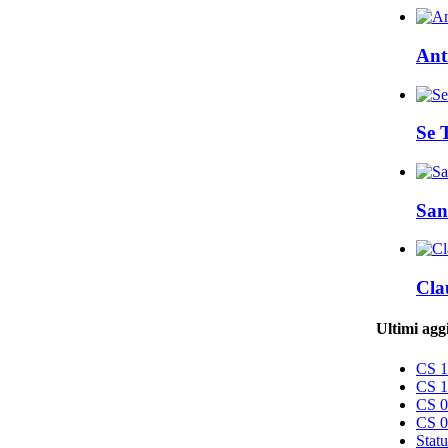
Ant
Se 
San
Cla
Ultimi agg
CS 11
CS 1
CS 09
CS 08
Statu