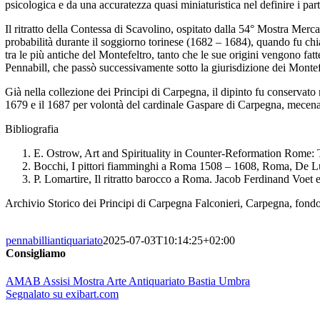
psicologica e da una accuratezza quasi miniaturistica nel definire i partic
Il ritratto della Contessa di Scavolino, ospitato dalla 54° Mostra Merca
probabilità durante il soggiorno torinese (1682 – 1684), quando fu chia
tra le più antiche del Montefeltro, tanto che le sue origini vengono fatt
Pennabill, che passò successivamente sotto la giurisdizione dei Montefe
Già nella collezione dei Principi di Carpegna, il dipinto fu conservato
1679 e il 1687 per volontà del cardinale Gaspare di Carpegna, mecenat
Bibliografia
E. Ostrow, Art and Spirituality in Counter-Reformation Rome: 
Bocchi, I pittori fiamminghi a Roma 1508 – 1608, Roma, De L
P. Lomartire, Il ritratto barocco a Roma. Jacob Ferdinand Voet e 
Archivio Storico dei Principi di Carpegna Falconieri, Carpegna, fond
pennabilliantiquariato
2025-07-03T10:14:25+02:00
Consigliamo
AMAB Assisi Mostra Arte Antiquariato Bastia Umbra
Segnalato su exibart.com