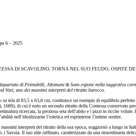
pa 6 – 2025
TESSA DI SCAVOLINO, TORNA NEL SUO FEUDO, OSPITE 
quariato di Pennabilli, Altomani & Sons espone nella suggestiva cornic
 Voet, uno dei massimi interpreti del ritratto barocco.
su tela di 83,5 x 63,8 cm, costituisce un esempio di equilibrio perfetto 
, 1689), di cui è noto un secondo ritratto della Contessa conservato pr
 pettinatura ricercata, la preziosa seta dell’abito e i pizzi in ricche volut
abilità nell’idealizzarne l’estetica ed esprimerne l’intimo sentire.
ssimi interpreti del ritratto della sua epoca, soggiornò a lungo in Ital
ci, i Savoia. Il suo stile raffinato, caratterizzato da una straordinaria de