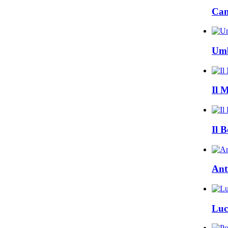
Cam
Umb
Il 
Il B
Ant
Luc