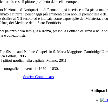
olari, lo rese il pittore prediletto delle élite europee.
to Nazionale d’Antiquariato di Pennabilli, si inserisce nella piena matur
mato a ritrarre i personaggi più eminenti della nobiltà piemontese e dell
e risalire al XII secolo ed è indicata come capostipite dei Malatesta, a c
ltro, dei Medici e dello Stato Pontificio.
 nel palazzo della famiglia a Roma, presso la Fontana di Trevi o nella so
e e collezionista.
The Sistine and Pauline Chapels in S. Maria Maggiore, Cambridge Univ
uca Editori, 1995
i pittori nordici nella capitale, Milano, 2011
o iconografico, inventario 1679 – 1830.
Scarica Comunicato
Antiquari