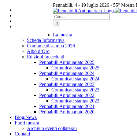
Salta
Pennabilli, 4 - 19 luglio 2026 - 55° Mostra
al
Facebook
Instagram
contenuto
Cerca
per:
La mostra
Scheda Informativa
Comunicati stampa 2026
Albo d’Oro
Edizioni precedenti
Pennabilli Antiquariato 2025
Comunicati stampa 2025
Pennabilli Antiquariato 2024
Comunicati stampa 2024
Pennabilli Antiquariato 2023
Comunicati stampa 2023
Pennabilli Antiquariato 2022
Comunicati stampa 2022
Pennabilli Antiquariato 2021
Pennabilli Antiquariato 2020
Blog/News
Fuori mostra
Archivio eventi collaterali
Contatti