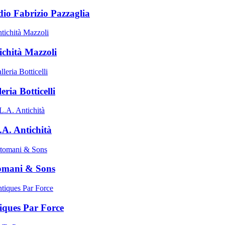
dio Fabrizio Pazzaglia
ichità Mazzoli
eria Botticelli
.A. Antichità
omani & Sons
iques Par Force