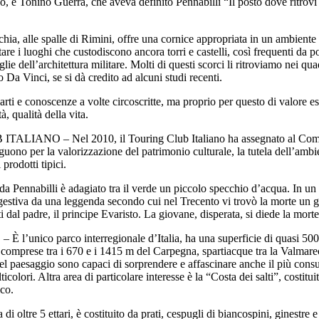
o, e Tonino Guerra, che aveva definito Pennabilli “Il posto dove ritrovi t
chia, alle spalle di Rimini, offre una cornice appropriata in un ambiente
sitare i luoghi che custodiscono ancora torri e castelli, così frequenti da 
ie dell’architettura militare. Molti di questi scorci li ritroviamo nei q
Da Vinci, se si dà credito ad alcuni studi recenti.
 arti e conoscenze a volte circoscritte, ma proprio per questo di valore 
, qualità della vita.
el 2010, il Touring Club Italiano ha assegnato al Comune di
guono per la valorizzazione del patrimonio culturale, la tutela dell’ambien
 prodotti tipici.
lli è adagiato tra il verde un piccolo specchio d’acqua. In un pae
suggestiva da una leggenda secondo cui nel Trecento vi trovò la morte u
i dal padre, il principe Evaristo. La giovane, disperata, si diede la morte
o interregionale d’Italia, ha una superficie di quasi 5000 ettari
mprese tra i 670 e i 1415 m del Carpegna, spartiacque tra la Valmarec
el paesaggio sono capaci di sorprendere e affascinare anche il più consuma
colori. Altra area di particolare interesse è la “Costa dei salti”, costitu
ico.
re 5 ettari, è costituito da prati, cespugli di biancospini, ginestre e 