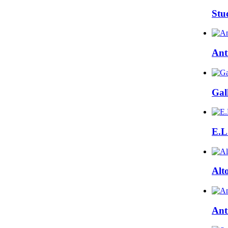
Stu
Ant
Gall
E.L
Alt
Ant