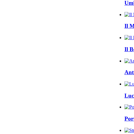
Umb
Il 
Il B
Ant
Luc
Por