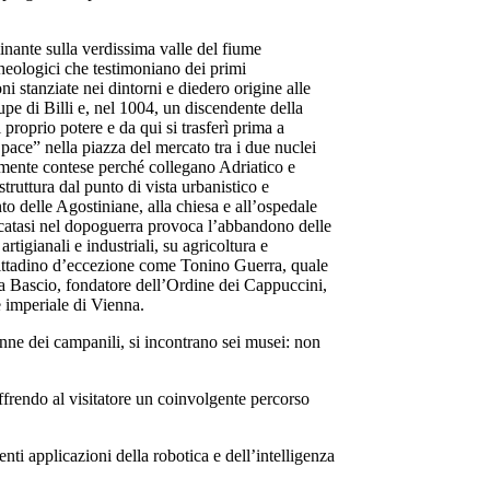
inante sulla verdissima valle del fiume
rcheologici che testimoniano dei primi
i stanziate nei dintorni e diedero origine alle
pe di Billi e, nel 1004, un discendente della
roprio potere e da qui si trasferì prima a
pace” nella piazza del mercato tra i due nuclei
pramente contese perché collegano Adriatico e
truttura dal punto di vista urbanistico e
to delle Agostiniane, alla chiesa e all’ospedale
icatasi nel dopoguerra provoca l’abbandono delle
tigianali e industriali, su agricoltura e
n cittadino d’eccezione come Tonino Guerra, quale
o da Bascio, fondatore dell’Ordine dei Cappuccini,
e imperiale di Vienna.
e dei campanili, si incontrano sei musei: non
ndo al visitatore un coinvolgente percorso
 applicazioni della robotica e dell’intelligenza