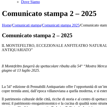
Dove Siamo
Comunicato stampa 2 – 2025
Home
/
Comunicati stampa
/
Comunicati stampa 2025
/
Comunicato stam
Comunicato stampa 2 – 2025
IL MONTEFELTRO, ECCEZIONALE ANFITEATRO NATURALE,
ANTIQUARIATO”
Il Montefeltro fungerà da spettacolare ribalta alla 54° “Mostra Merca
giugno al 13 luglio 2025.
La 54° edizione di Pennabilli Antiquariato offre l’opportunità di un’imp
copre tremila anni, dall’epoca villanoviana a quella moderna, e si este
Il patrimonio culturale delle città, ricche di storia e al centro di spett
stessi; il patrimonio enogastronomico e la cucina di qualità sono strumen