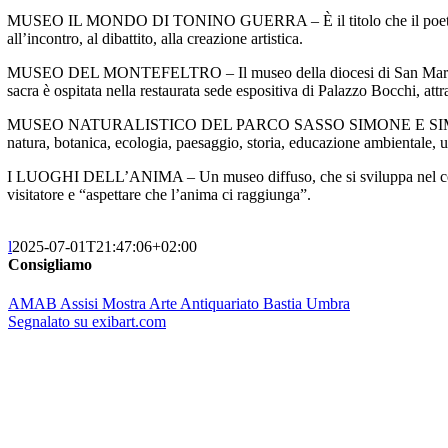
MUSEO IL MONDO DI TONINO GUERRA – È il titolo che il poeta ha scelt
all’incontro, al dibattito, alla creazione artistica.
MUSEO DEL MONTEFELTRO – Il museo della diocesi di San Marino e Mon
sacra è ospitata nella restaurata sede espositiva di Palazzo Bocchi, att
MUSEO NATURALISTICO DEL PARCO SASSO SIMONE E SIMONCELLO – Osp
natura, botanica, ecologia, paesaggio, storia, educazione ambientale, un
I LUOGHI DELL’ANIMA – Un museo diffuso, che si sviluppa nel centro s
visitatore e “aspettare che l’anima ci raggiunga”.
l
2025-07-01T21:47:06+02:00
Consigliamo
AMAB Assisi Mostra Arte Antiquariato Bastia Umbra
Segnalato su exibart.com