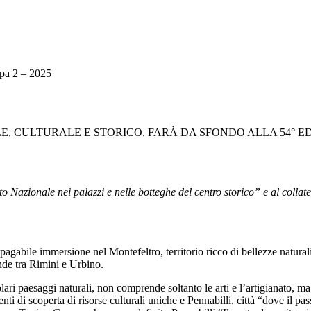
pa 2 – 2025
 CULTURALE E STORICO, FARÀ DA SFONDO ALLA 54° ED
to Nazionale nei palazzi e nelle botteghe del centro storico” e al col
agabile immersione nel Montefeltro, territorio ricco di bellezze naturali
nde tra Rimini e Urbino.
acolari paesaggi naturali, non comprende soltanto le arti e l’artigianato, m
ti di scoperta di risorse culturali uniche e Pennabilli, città “dove il pas