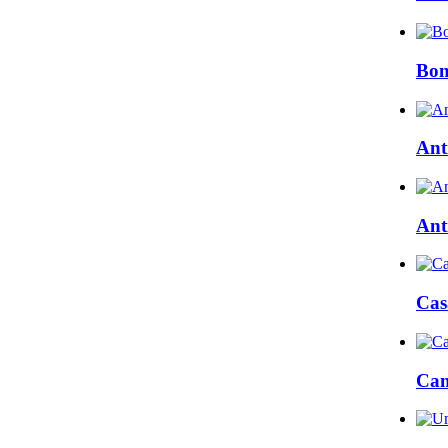
Bon
Ant
Ant
Cas
Cam