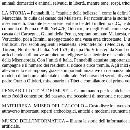
animali domestici e animali selvatici in libertà, mentre rane, rospi, trit
LA STORIA – Pennabilli, la “capitale della bellezza”, come la definì T
Marecchia, fu culla del casato dei Malatesta. Per ricostruirne la storia 
insediamenti. Durante le scorrerie barbariche del I millennio d.C., le d
comunità di Penna e Billi. Nel 476, Odoacre, re degli Eruli, concesse a
casata dei Carpegna, Gianni della Penna, soprannominato Malatesta, rea
Verucchio, poi a Rimini, assoggettando una vasta area circostante. L’un
fortificati. Nei secoli seguenti i Malatesta, i Montefeltro, i Medici e, 
Tirreno, Nord e Sud Italia. Nel 1570, il papa Pio V trasferì da San Leo 
arricchendola di nuove architetture religiose: la cattedrale e il semina
della Misericordia. Con l’unità d’Italia, Pennabilli acquista importa
campagne e il numero dei residenti si riduce a circa tremila. Agli inizi 
allevamento e si impone, grazie a importanti iniziative di risonanza in
modello di turismo ambientale e culturale. Nel corso dei secoli, diversi
padre Orazio Olivieri, missionario in Tibet e compilatore del primo vo
PENNABILLI CITTÀ DEI MUSEI – Camminando per le antiche strade di P
tanto freddi contenitori del passato, ma occasioni di memoria e recupero
MATEUREKA, MUSEO DEL CALCOLO – Custodisce le invenzioni e le ide
attraverso importanti reperti archeologici, antichi e moderni strumenti d
MUSEO DELL’INFORMATICA – Illustra la storia dell’informatica attraver
artificiale.