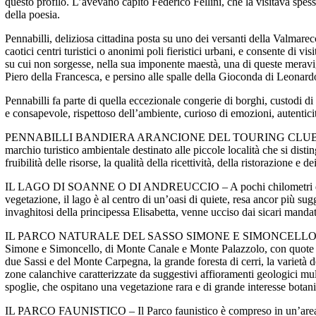
questo profilo. L’avevano capito Federico Fellini, che la visitava spess
della poesia.
Pennabilli, deliziosa cittadina posta su uno dei versanti della Valmarec
caotici centri turistici o anonimi poli fieristici urbani, e consente di vi
su cui non sorgesse, nella sua imponente maestà, una di queste meravigl
Piero della Francesca, e persino alle spalle della Gioconda di Leonardo 
Pennabilli fa parte di quella eccezionale congerie di borghi, custodi di
e consapevole, rispettoso dell’ambiente, curioso di emozioni, autenticità
PENNABILLI BANDIERA ARANCIONE DEL TOURING CLUB ITALIANO – N
marchio turistico ambientale destinato alle piccole località che si distin
fruibilità delle risorse, la qualità della ricettività, della ristorazione e dei
IL LAGO DI SOANNE O DI ANDREUCCIO – A pochi chilometri da Pennabi
vegetazione, il lago è al centro di un’oasi di quiete, resa ancor più 
invaghitosi della principessa Elisabetta, venne ucciso dai sicari mandat
IL PARCO NATURALE DEL SASSO SIMONE E SIMONCELLO – È l’unico parc
Simone e Simoncello, di Monte Canale e Monte Palazzolo, con quote co
due Sassi e del Monte Carpegna, la grande foresta di cerri, la varietà d
zone calanchive caratterizzate da suggestivi affioramenti geologici multi
spoglie, che ospitano una vegetazione rara e di grande interesse botan
IL PARCO FAUNISTICO – Il Parco faunistico è compreso in un’area di olt