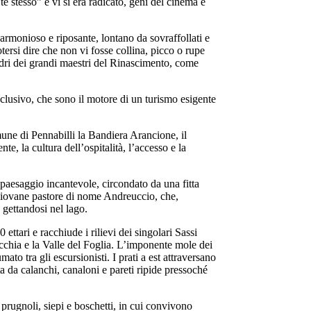
e stesso” e vi si era radicato, geni del cinema e
 armonioso e riposante, lontano da sovraffollati e
potersi dire che non vi fosse collina, picco o rupe
uadri dei grandi maestri del Rinascimento, come
esclusivo, che sono il motore di un turismo esigente
 Pennabilli la Bandiera Arancione, il
te, la cultura dell’ospitalità, l’accesso e la
saggio incantevole, circondato da una fitta
n giovane pastore di nome Andreuccio, che,
 gettandosi nel lago.
 e racchiude i rilievi dei singolari Sassi
chia e la Valle del Foglia. L’imponente mole dei
to tra gli escursionisti. I prati a est attraversano
ita da calanchi, canaloni e pareti ripide pressoché
prugnoli, siepi e boschetti, in cui convivono