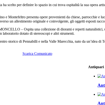
o per definire lo spazio in cui trova ospitalità la sua opera artisti
tefeltro presenta opere provenienti da chiese, parrocchie e luoghi 
raverso un allestimento originale e coinvolgente, gli oggetti esposti racc
ita una collezione di diorami e reperti naturalistici, una bib
 laboratorio dotato di stereoscopi e altri strumenti.
torico di Pennabilli e nella Valle Marecchia, nato da un’idea di Toni
Scarica Comunicato
Antiquari
Ant
Ant