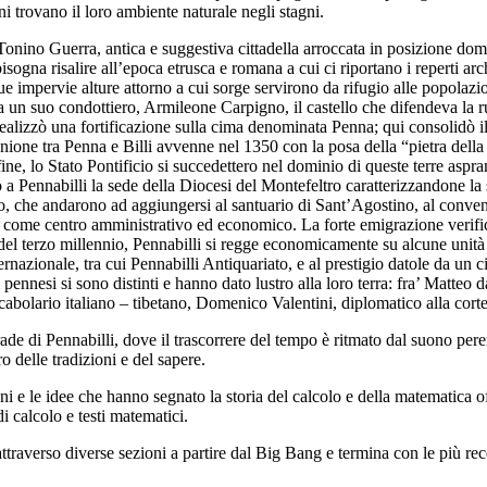
oni trovano il loro ambiente naturale negli stagni.
onino Guerra, antica e suggestiva cittadella arroccata in posizione dom
bisogna risalire all’epoca etrusca e romana a cui ci riportano i reperti a
ue impervie alture attorno a cui sorge servirono da rifugio alle popolazion
 un suo condottiero, Armileone Carpigno, il castello che difendeva la ru
lizzò una fortificazione sulla cima denominata Penna; qui consolidò il p
ione tra Penna e Billi avvenne nel 1350 con la posa della “pietra della 
infine, lo Stato Pontificio si succedettero nel dominio di queste terre as
a Pennabilli la sede della Diocesi del Montefeltro caratterizzandone la s
rio, che andarono ad aggiungersi al santuario di Sant’Agostino, al conven
nza come centro amministrativo ed economico. La forte emigrazione verif
del terzo millennio, Pennabilli si regge economicamente su alcune unità ar
ternazionale, tra cui Pennabilli Antiquariato, e al prestigio datole da u
 pennesi si sono distinti e hanno dato lustro alla loro terra: fra’ Matte
cabolario italiano – tibetano, Domenico Valentini, diplomatico alla cort
ennabilli, dove il trascorrere del tempo è ritmato dal suono perenn
 delle tradizioni e del sapere.
e che hanno segnato la storia del calcolo e della matematica offre
i calcolo e testi matematici.
so diverse sezioni a partire dal Big Bang e termina con le più recenti