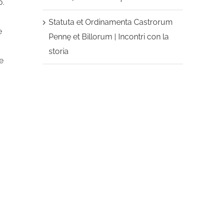
o.
Statuta et Ordinamenta Castrorum
e
Pennę et Billorum | Incontri con la
storia
e