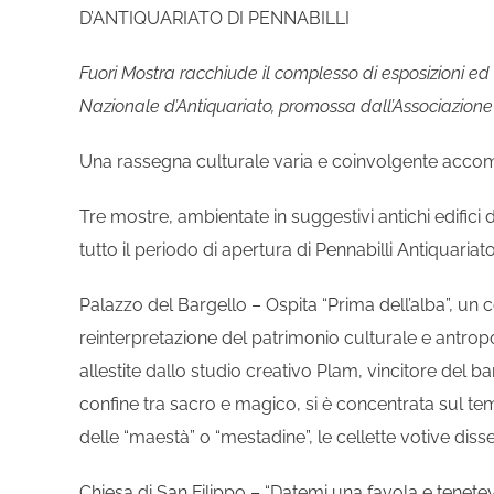
D’ANTIQUARIATO DI PENNABILLI
Fuori Mostra racchiude il complesso di esposizioni ed
Nazionale d’Antiquariato, promossa dall’Associazione 
Una rassegna culturale varia e coinvolgente accomp
Tre mostre, ambientate in suggestivi antichi edifici 
tutto il periodo di apertura di Pennabilli Antiquariato
Palazzo del Bargello – Ospita “Prima dell’alba”, un
reinterpretazione del patrimonio culturale e antrop
allestite dallo studio creativo Plam, vincitore del ba
confine tra sacro e magico, si è concentrata sul tema
delle “maestà” o “mestadine”, le cellette votive dis
Chiesa di San Filippo – “Datemi una favola e tenetevi t