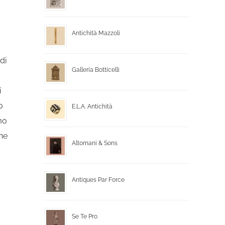
Antichità Mazzoli
di
Galleria Botticelli
i
o
E.L.A. Antichità
mo
one
Altomani & Sons
Antiques Par Force
Se Te Pro