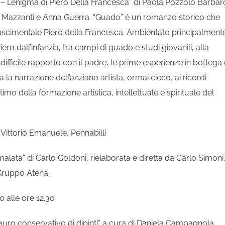
 – L’enigma di Piero Della Francesca” di Paola Pozzolo Barbar
rlo Mazzanti e Anna Guerra. “Guado” è un romanzo storico che
rinascimentale Piero della Francesca. Ambientato principalment
ro dall’infanzia, tra campi di guado e studi giovanili, alla
 difficile rapporto con il padre, le prime esperienze in bottega 
 la narrazione dell’anziano artista, ormai cieco, ai ricordi
timo della formazione artistica, intellettuale e spirituale del
a Vittorio Emanuele, Pennabilli
alata” di Carlo Goldoni, rielaborata e diretta da Carlo Simoni.
 Gruppo Atena.
0 alle ore 12.30
auro conservativo di dipinti” a cura di Daniela Campagnola.