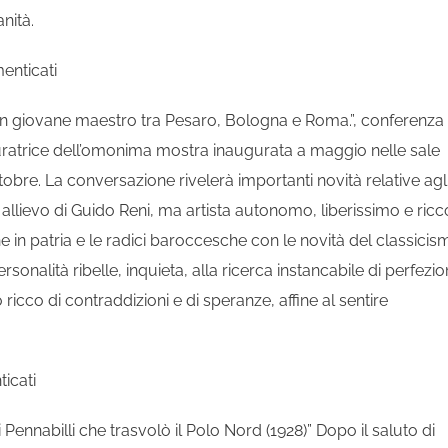
nità.
menticati
 Un giovane maestro tra Pesaro, Bologna e Roma.”, conferenza 
curatrice dell’omonima mostra inaugurata a maggio nelle sale
tobre. La conversazione rivelerà importanti novità relative agl
te allievo di Guido Reni, ma artista autonomo, liberissimo e ricc
 in patria e le radici baroccesche con le novità del classicis
nalità ribelle, inquieta, alla ricerca instancabile di perfezi
icco di contraddizioni e di speranze, affine al sentire
ticati
 di Pennabilli che trasvolò il Polo Nord (1928)” Dopo il saluto di