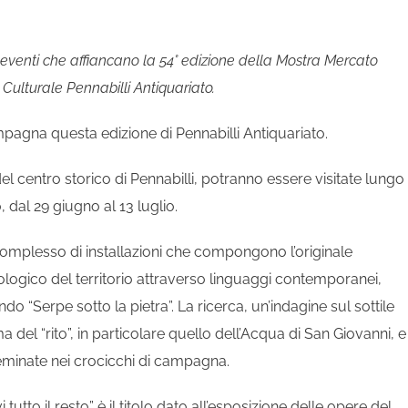
 eventi che affiancano la 54° edizione della Mostra Mercato
Culturale Pennabilli Antiquariato.
agna questa edizione di Pennabilli Antiquariato.
del centro storico di Pennabilli, potranno essere visitate lungo
, dal 29 giugno al 13 luglio.
 complesso di installazioni che compongono l’originale
ologico del territorio attraverso linguaggi contemporanei,
ndo “Serpe sotto la pietra”. La ricerca, un’indagine sul sottile
 del “rito”, in particolare quello dell’Acqua di San Giovanni, e
seminate nei crocicchi di campagna.
utto il resto” è il titolo dato all’esposizione delle opere del