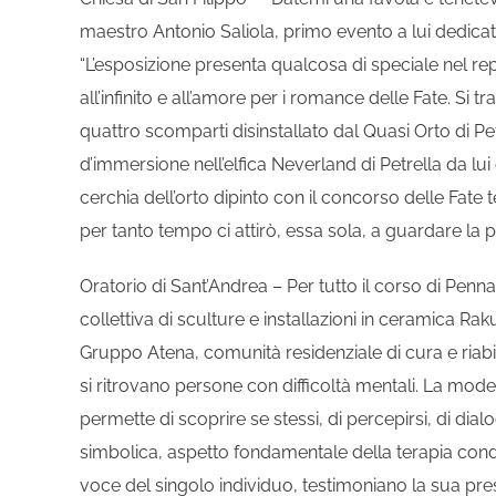
maestro Antonio Saliola, primo evento a lui dedica
“L’esposizione presenta qualcosa di speciale nel rep
all’infinito e all’amore per i romance delle Fate. Si t
quattro scomparti disinstallato dal Quasi Orto di Pet
d’immersione nell’elfica Neverland di Petrella da lui 
cerchia dell’orto dipinto con il concorso delle Fate t
per tanto tempo ci attirò, essa sola, a guardare la p
Oratorio di Sant’Andrea – Per tutto il corso di Penna
collettiva di sculture e installazioni in ceramica Ra
Gruppo Atena, comunità residenziale di cura e riabil
si ritrovano persone con difficoltà mentali. La modell
permette di scoprire se stessi, di percepirsi, di di
simbolica, aspetto fondamentale della terapia cond
voce del singolo individuo, testimoniano la sua pre