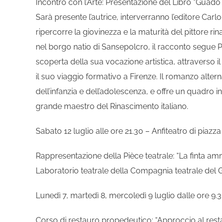
Incontro con l’Arte: Presentazione del Libro “Guado
Sarà presente l’autrice, interverranno l’editore Ca
ripercorre la giovinezza e la maturità del pittore 
nel borgo natio di Sansepolcro, il racconto segue Pie
scoperta della sua vocazione artistica, attraverso il
il suo viaggio formativo a Firenze. Il romanzo alterna
dell’infanzia e dell’adolescenza, e offre un quadro in
grande maestro del Rinascimento italiano.
Sabato 12 luglio alle ore 21.30 – Anfiteatro di piazz
Rappresentazione della Pièce teatrale: “La finta amm
Laboratorio teatrale della Compagnia teatrale del
Lunedì 7, martedì 8, mercoledì 9 luglio dalle ore 9.3
Corso di restauro propedeutico: “Approccio al rest