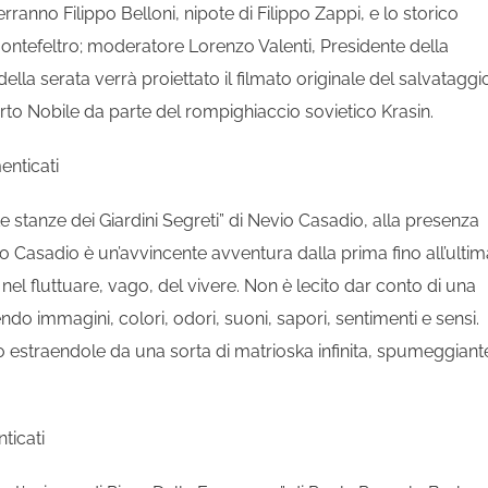
anno Filippo Belloni, nipote di Filippo Zappi, e lo storico
 Montefeltro; moderatore Lorenzo Valenti, Presidente della
 della serata verrà proiettato il filmato originale del salvataggi
erto Nobile da parte del rompighiaccio sovietico Krasin.
enticati
Le stanze dei Giardini Segreti” di Nevio Casadio, alla presenza
o Casadio è un’avvincente avventura dalla prima fino all’ultim
e nel fluttuare, vago, del vivere. Non è lecito dar conto di una
do immagini, colori, odori, suoni, sapori, sentimenti e sensi.
o estraendole da una sorta di matrioska infinita, spumeggiant
nticati