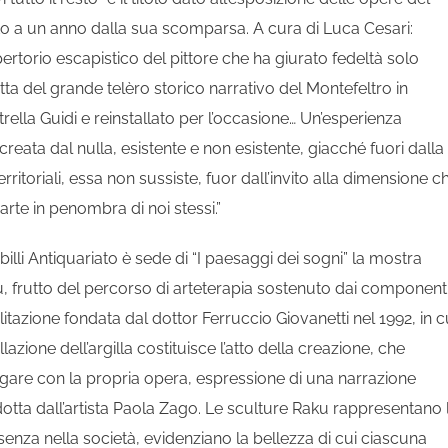
to a un anno dalla sua scomparsa. A cura di Luca Cesari:
ertorio escapistico del pittore che ha giurato fedeltà solo
ratta del grande telèro storico narrativo del Montefeltro in
rella Guidi e reinstallato per l’occasione… Un’esperienza
creata dal nulla, esistente e non esistente, giacché fuori dalla
erritoriali, essa non sussiste, fuor dall’invito alla dimensione c
arte in penombra di noi stessi.”
billi Antiquariato è sede di “I paesaggi dei sogni” la mostra
ku, frutto del percorso di arteterapia sostenuto dai componenti 
itazione fondata dal dottor Ferruccio Giovanetti nel 1992, in c
azione dell’argilla costituisce l’atto della creazione, che
alogare con la propria opera, espressione di una narrazione
otta dall’artista Paola Zago. Le sculture Raku rappresentano 
senza nella società, evidenziano la bellezza di cui ciascuna