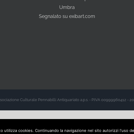
Umbra
Segnalato su exibart.com
sociazione Culturale Pennabilli Antiquariato a.p.s. - P.IVA 00999960412 - 2
sito utilizza cookies. Continuando la navigazione nel sito autorizzi l'uso d