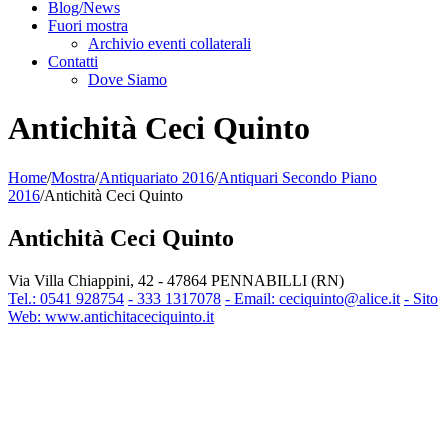
Blog/News
Fuori mostra
Archivio eventi collaterali
Contatti
Dove Siamo
Antichità Ceci Quinto
Home
/
Mostra
/
Antiquariato 2016
/
Antiquari Secondo Piano
2016
/
Antichità Ceci Quinto
Antichità Ceci Quinto
Via Villa Chiappini, 42 - 47864 PENNABILLI (RN)
Tel.: 0541 928754
- 333 1317078
- Email: ceciquinto@alice.it
- Sito
Web: www.antichitaceciquinto.it