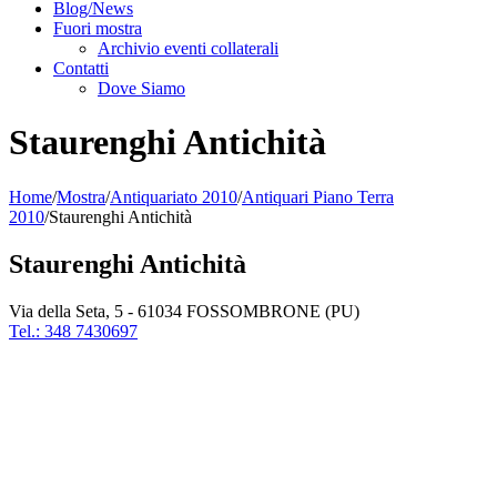
Blog/News
Fuori mostra
Archivio eventi collaterali
Contatti
Dove Siamo
Staurenghi Antichità
Home
/
Mostra
/
Antiquariato 2010
/
Antiquari Piano Terra
2010
/
Staurenghi Antichità
Staurenghi Antichità
Via della Seta, 5 - 61034 FOSSOMBRONE (PU)
Tel.: 348 7430697