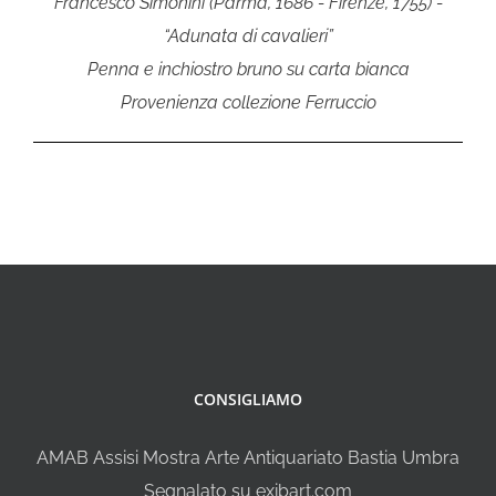
Francesco Simonini (Parma, 1686 - Firenze, 1755) -
“Adunata di cavalieri”
Penna e inchiostro bruno su carta bianca
Provenienza collezione Ferruccio
CONSIGLIAMO
AMAB Assisi Mostra Arte Antiquariato Bastia Umbra
Segnalato su exibart.com