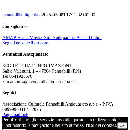
pennabilliantiquariato
2025-07-08T17:11:32+02:00
Consigliamo
AMAB Assisi Mostra Arte Antiquariato Bastia Umbra
Segnalato su exibart.com
Pennabilli Antiquariato
SEGRETERIA E INFORMAZIONI
Salita Valentini, 1 – 47864 Pennabilli (RN)
Tel 0541928578
E-mail: info@pennabilliantiquariato.net
Seguici
Associazione Culturale Pennabilli Antiquariato a.p.s. - P.IVA
00999960412 - 2026
Page load link
Per offrirti il miglior servizio possibile questo sito utilizza cookies.
Continuando la navigazione nel sito autorizzi l'uso dei cookies.
Ok