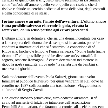
certezza di quello che si è. Questo testo è recensito su La Stampa
come “un’ode all’amore, quello vero, quello che risolve, che ci
risolve e chiude un cerchio dedicato al tema della vita, degli ostacoli
e della conoscenza di se stessi .
l primo amore è un mito, l’inizio dell’avventura. L’ultimo amore
è una possibile salvezza: riaccende la gioia, riscatta la
sofferenza, dà un senso perfino agli errori precedenti.
L’ultimo amore, in definitiva, che sia una donna incontrata per caso
o la riscoperta della donna che da sempre si ha accanto, potrebbe
condurci a ritrovare quel che si è smarrito: la concezione di sé.
Ritrovarla, finché c’è tempo, è l’unica salvezza. “Non è finita finché
ricominci” e l’impossibile potrebbe diventare un’eventualità, il
segreto, sostiene Romagnoli, è essere determinati nel mettere in
gioco la nostra maturità, ritrovando “la serietà che da bambini si
metteva nei giochi”.
Sarà moderatore dell’evento Paola Saluzzi, giornalista e volto
familiare al pubblico televisivo, per quasi vent’anni in Rai, dove ha
esordito nel 1987 collaborando alla trasmissione “Viaggio intorno
all’uomo” di Sergio Zavoli.
Con questo incontro primaverile, tutto dedicato all’amore, si dà
avvio ad una serie di iniziative intraprese dell’associazione
Pennabilli Antiquariato, che faranno da cornice alla celebre rassegna