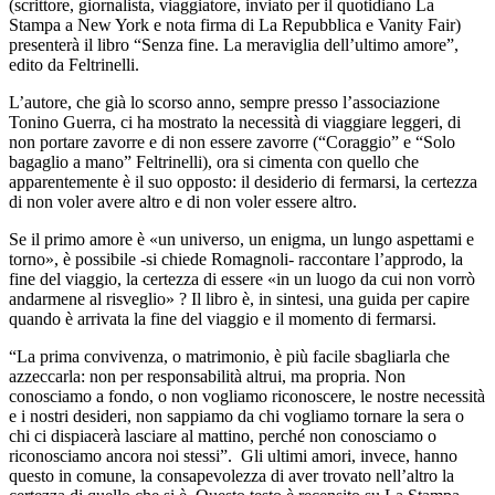
(scrittore, giornalista, viaggiatore, inviato per il quotidiano La
Stampa a New York e nota firma di La Repubblica e Vanity Fair)
presenterà il libro “Senza fine. La meraviglia dell’ultimo amore”,
edito da Feltrinelli.
L’autore, che già lo scorso anno, sempre presso l’associazione
Tonino Guerra, ci ha mostrato la necessità di viaggiare leggeri, di
non portare zavorre e di non essere zavorre (“Coraggio” e “Solo
bagaglio a mano” Feltrinelli), ora si cimenta con quello che
apparentemente è il suo opposto: il desiderio di fermarsi, la certezza
di non voler avere altro e di non voler essere altro.
Se il primo amore è «un universo, un enigma, un lungo aspettami e
torno», è possibile -si chiede Romagnoli- raccontare l’approdo, la
fine del viaggio, la certezza di essere «in un luogo da cui non vorrò
andarmene al risveglio» ? Il libro è, in sintesi, una guida per capire
quando è arrivata la fine del viaggio e il momento di fermarsi.
“La prima convivenza, o matrimonio, è più facile sbagliarla che
azzeccarla: non per responsabilità altrui, ma propria. Non
conosciamo a fondo, o non vogliamo riconoscere, le nostre necessità
e i nostri desideri, non sappiamo da chi vogliamo tornare la sera o
chi ci dispiacerà lasciare al mattino, perché non conosciamo o
riconosciamo ancora noi stessi”. Gli ultimi amori, invece, hanno
questo in comune, la consapevolezza di aver trovato nell’altro la