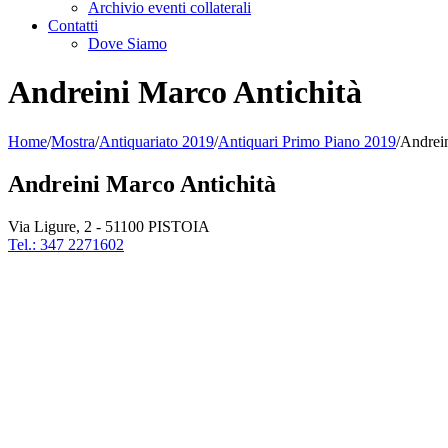
Archivio eventi collaterali
Contatti
Dove Siamo
Andreini Marco Antichità
Home
/
Mostra
/
Antiquariato 2019
/
Antiquari Primo Piano 2019
/
Andrein
Andreini Marco Antichità
Via Ligure, 2 - 51100 PISTOIA
Tel.: 347 2271602