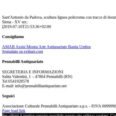
Sant'Antonio da Padova, scultura lignea policroma con tracce di dorat
Siena - XV sec.
l
2019-07-10T21:53:36+02:00
Consigliamo
AMAB Assisi Mostra Arte Antiquariato Bastia Umbra
Segnalato su exibart.com
Pennabilli Antiquariato
SEGRETERIA E INFORMAZIONI
Salita Valentini, 1 – 47864 Pennabilli (RN)
Tel 0541928578
E-mail: info@pennabilliantiquariato.net
Seguici
Associazione Culturale Pennabilli Antiquariato a.p.s. - P.IVA 00999
Page load link
Per offrirti il miglior servizio possibile questo sito utilizza cookies. C