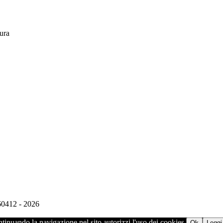
ura
960412 - 2026
ontinuando la navigazione nel sito autorizzi l'uso dei cookies.
Ok
Leggi 