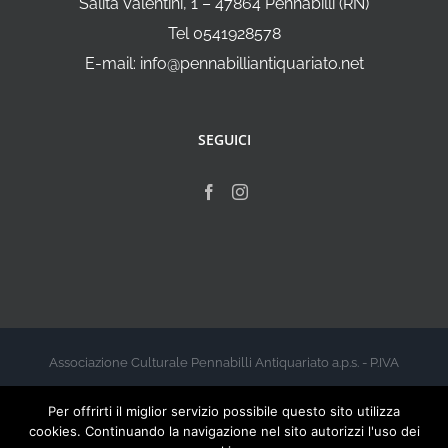
Salita Valentini, 1 – 47864 Pennabilli (RN)
Tel 0541928578
E-mail: info@pennabilliantiquariato.net
SEGUICI
Associazione Culturale Pennabilli Antiquariato a.p.s. - P.IVA
00999960412 - 2026
Per offrirti il miglior servizio possibile questo sito utilizza
cookies. Continuando la navigazione nel sito autorizzi l'uso dei