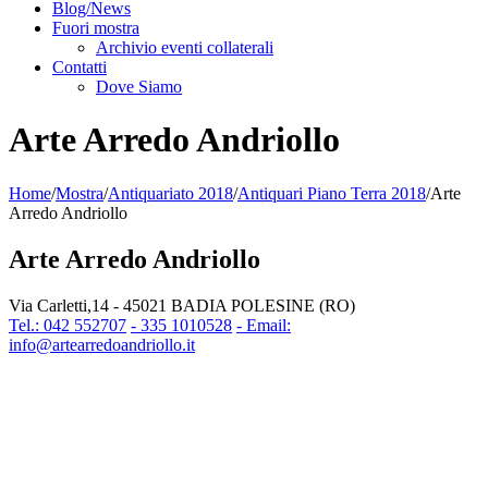
Blog/News
Fuori mostra
Archivio eventi collaterali
Contatti
Dove Siamo
Arte Arredo Andriollo
Home
/
Mostra
/
Antiquariato 2018
/
Antiquari Piano Terra 2018
/
Arte
Arredo Andriollo
Arte Arredo Andriollo
Via Carletti,14 - 45021 BADIA POLESINE (RO)
Tel.: 042 552707
- 335 1010528
- Email:
info@artearredoandriollo.it