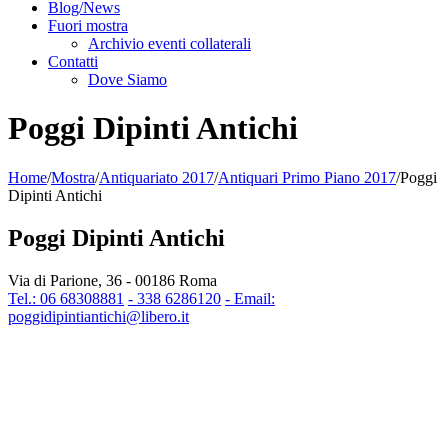
Blog/News
Fuori mostra
Archivio eventi collaterali
Contatti
Dove Siamo
Poggi Dipinti Antichi
Home
/
Mostra
/
Antiquariato 2017
/
Antiquari Primo Piano 2017
/
Poggi
Dipinti Antichi
Poggi Dipinti Antichi
Via di Parione, 36 - 00186 Roma
Tel.: 06 68308881
- 338 6286120
- Email:
poggidipintiantichi@libero.it