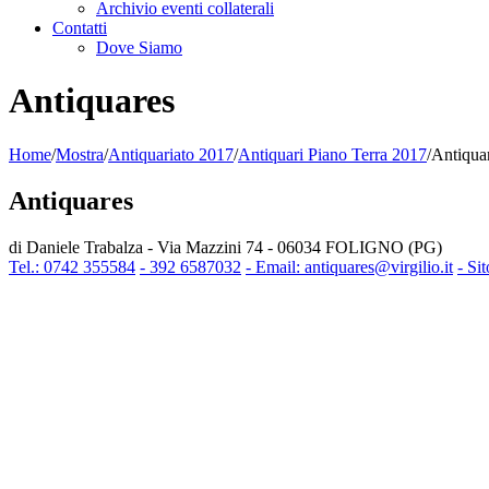
Archivio eventi collaterali
Contatti
Dove Siamo
Antiquares
Home
/
Mostra
/
Antiquariato 2017
/
Antiquari Piano Terra 2017
/
Antiqua
Antiquares
di Daniele Trabalza - Via Mazzini 74 - 06034 FOLIGNO (PG)
Tel.: 0742 355584
- 392 6587032
- Email: antiquares@virgilio.it
- Si