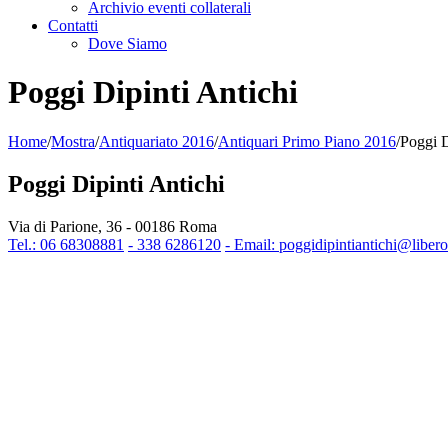
Archivio eventi collaterali
Contatti
Dove Siamo
Poggi Dipinti Antichi
Home
/
Mostra
/
Antiquariato 2016
/
Antiquari Primo Piano 2016
/
Poggi D
Poggi Dipinti Antichi
Via di Parione, 36 - 00186 Roma
Tel.: 06 68308881
- 338 6286120
- Email: poggidipintiantichi@libero.