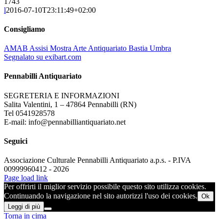
1743
l
2016-07-10T23:11:49+02:00
Consigliamo
AMAB Assisi Mostra Arte Antiquariato Bastia Umbra
Segnalato su exibart.com
Pennabilli Antiquariato
SEGRETERIA E INFORMAZIONI
Salita Valentini, 1 – 47864 Pennabilli (RN)
Tel 0541928578
E-mail: info@pennabilliantiquariato.net
Seguici
Associazione Culturale Pennabilli Antiquariato a.p.s. - P.IVA
00999960412 - 2026
Page load link
Per offrirti il miglior servizio possibile questo sito utilizza cookies.
Continuando la navigazione nel sito autorizzi l'uso dei cookies.
Ok
Leggi di più
Torna in cima