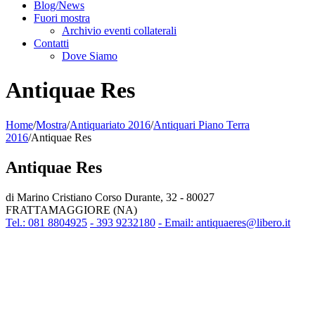
Blog/News
Fuori mostra
Archivio eventi collaterali
Contatti
Dove Siamo
Antiquae Res
Home
/
Mostra
/
Antiquariato 2016
/
Antiquari Piano Terra
2016
/
Antiquae Res
Antiquae Res
di Marino Cristiano Corso Durante, 32 - 80027
FRATTAMAGGIORE (NA)
Tel.: 081 8804925
- 393 9232180
- Email: antiquaeres@libero.it