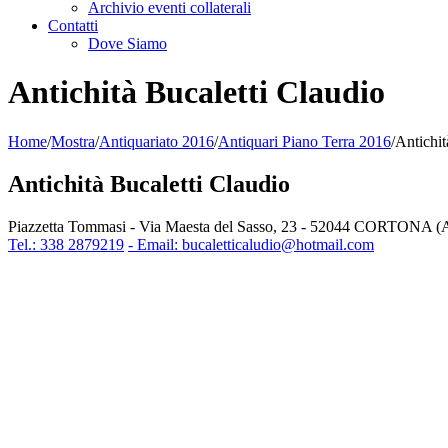
Archivio eventi collaterali
Contatti
Dove Siamo
Antichità Bucaletti Claudio
Home
/
Mostra
/
Antiquariato 2016
/
Antiquari Piano Terra 2016
/
Antichit
Antichità Bucaletti Claudio
Piazzetta Tommasi - Via Maesta del Sasso, 23 - 52044 CORTONA (
Tel.: 338 2879219
- Email: bucaletticaludio@hotmail.com