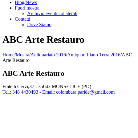
Blog/News
Fuori mostra
Archivio eventi collaterali
Contatti
Dove Siamo
ABC Arte Restauro
Home
/
Mostra
/
Antiquariato 2016
/
Antiquari Piano Terra 2016
/
ABC
Arte Restauro
ABC Arte Restauro
Fratelli Cervi,37 - 35043 MONSELICE (PD)
Tel.: 348 4430493
- Email: colombara.paride@gmail.com