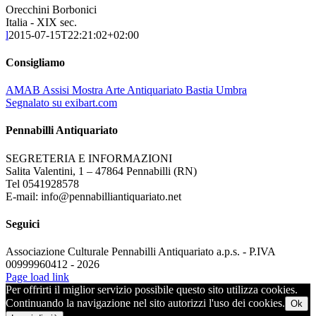
Orecchini Borbonici
Italia - XIX sec.
l
2015-07-15T22:21:02+02:00
Consigliamo
AMAB Assisi Mostra Arte Antiquariato Bastia Umbra
Segnalato su exibart.com
Pennabilli Antiquariato
SEGRETERIA E INFORMAZIONI
Salita Valentini, 1 – 47864 Pennabilli (RN)
Tel 0541928578
E-mail: info@pennabilliantiquariato.net
Seguici
Associazione Culturale Pennabilli Antiquariato a.p.s. - P.IVA
00999960412 - 2026
Page load link
Per offrirti il miglior servizio possibile questo sito utilizza cookies.
Continuando la navigazione nel sito autorizzi l'uso dei cookies.
Ok