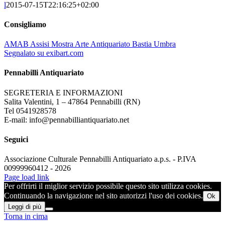
l
2015-07-15T22:16:25+02:00
Consigliamo
AMAB Assisi Mostra Arte Antiquariato Bastia Umbra
Segnalato su exibart.com
Pennabilli Antiquariato
SEGRETERIA E INFORMAZIONI
Salita Valentini, 1 – 47864 Pennabilli (RN)
Tel 0541928578
E-mail: info@pennabilliantiquariato.net
Seguici
Associazione Culturale Pennabilli Antiquariato a.p.s. - P.IVA
00999960412 - 2026
Page load link
Per offrirti il miglior servizio possibile questo sito utilizza cookies.
Continuando la navigazione nel sito autorizzi l'uso dei cookies.
Ok
Leggi di più
Torna in cima