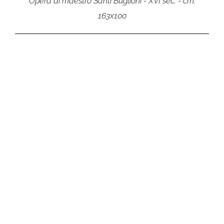
Opera di maestro Santi Buglioni - XVI sec. - cm.
163x100