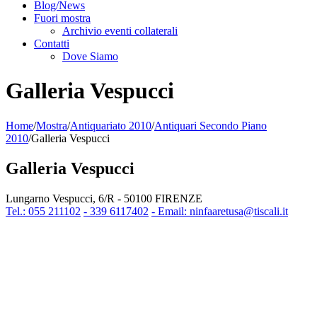
Blog/News
Fuori mostra
Archivio eventi collaterali
Contatti
Dove Siamo
Galleria Vespucci
Home
/
Mostra
/
Antiquariato 2010
/
Antiquari Secondo Piano
2010
/
Galleria Vespucci
Galleria Vespucci
Lungarno Vespucci, 6/R - 50100 FIRENZE
Tel.: 055 211102
- 339 6117402
- Email: ninfaaretusa@tiscali.it