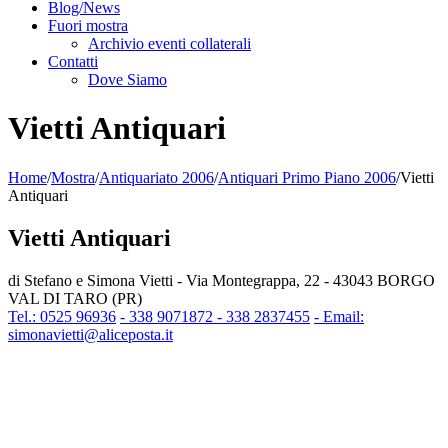
Blog/News
Fuori mostra
Archivio eventi collaterali
Contatti
Dove Siamo
Vietti Antiquari
Home
/
Mostra
/
Antiquariato 2006
/
Antiquari Primo Piano 2006
/
Vietti
Antiquari
Vietti Antiquari
di Stefano e Simona Vietti - Via Montegrappa, 22 - 43043 BORGO
VAL DI TARO (PR)
Tel.: 0525 96936
- 338 9071872 - 338 2837455
- Email:
simonavietti@aliceposta.it