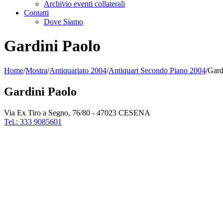
Archivio eventi collaterali
Contatti
Dove Siamo
Gardini Paolo
Home
/
Mostra
/
Antiquariato 2004
/
Antiquari Secondo Piano 2004
/
Gard
Gardini Paolo
Via Ex Tiro a Segno, 76/80 - 47023 CESENA
Tel.: 333 9085601