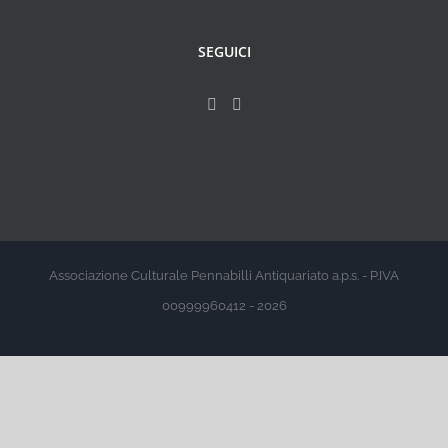
SEGUICI
Associazione Culturale Pennabilli Antiquariato a.p.s. - P.IVA
00999960412 - 2026