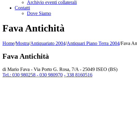
Archivio eventi collaterali
Contatti
Dove Siamo
Fava Antichità
Home
/
Mostra
/
Antiquariato 2004
/
Antiquari Piano Terra 2004
/
Fava Ant
Fava Antichità
di Mario Fava - Via Porto G. Rosa, 7/A - 25049 ISEO (BS)
Tel.: 030 980258 - 030 980970
- 338 8160516