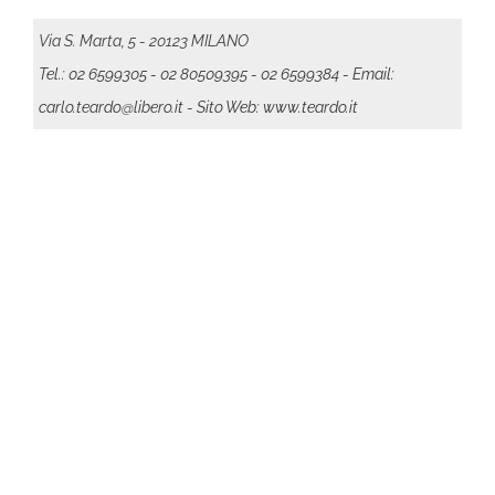
Via S. Marta, 5 - 20123 MILANO
Tel.: 02 6599305 - 02 80509395
- 02 6599384
- Email:
carlo.teardo@libero.it
- Sito Web: www.teardo.it