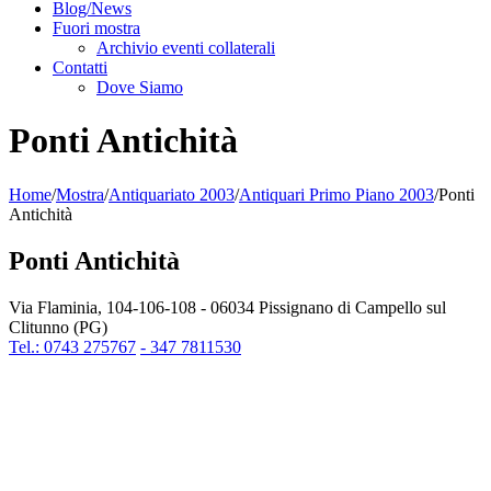
Blog/News
Fuori mostra
Archivio eventi collaterali
Contatti
Dove Siamo
Ponti Antichità
Home
/
Mostra
/
Antiquariato 2003
/
Antiquari Primo Piano 2003
/
Ponti
Antichità
Ponti Antichità
Via Flaminia, 104-106-108 - 06034 Pissignano di Campello sul
Clitunno (PG)
Tel.: 0743 275767
- 347 7811530