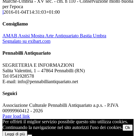
Marche-Umbria - XV sec. - cm. h 110 - Conservazione molto buona
per l'epoca
l
2016-01-04T14:31:03+01:00
Consigliamo
AMAB Assisi Mostra Arte Antiquariato Bastia Umbra
Segnalato su exibart.com
Pennabilli Antiquariato
SEGRETERIA E INFORMAZIONI
Salita Valentini, 1 – 47864 Pennabilli (RN)
Tel 0541928578
E-mail: info@pennabilliantiquariato.net
Seguici
Associazione Culturale Pennabilli Antiquariato a.p.s. - P.IVA
00999960412 - 2026
Page load link
Per offrirti il miglior servizio possibile questo sito utilizza cookies.
Continuando la navigazione nel sito autorizzi l'uso dei cookies.
Ok
Leggi di più