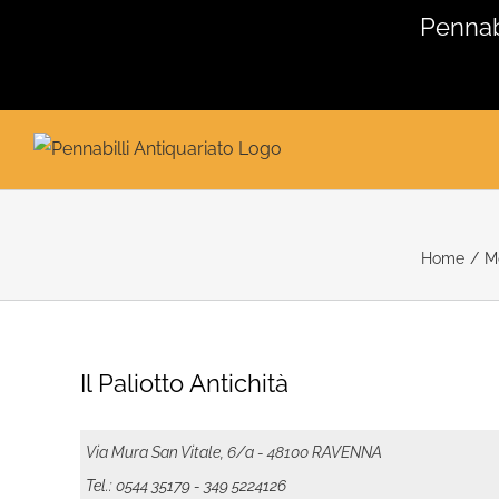
Salta
Pennabi
al
contenuto
Home
/
M
Il Paliotto Antichità
Via Mura San Vitale, 6/a - 48100 RAVENNA
Tel.: 0544 35179
- 349 5224126