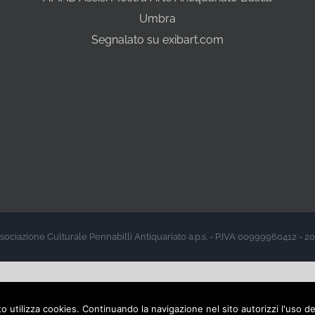
Umbra
Segnalato su exibart.com
sociazione Culturale Pennabilli Antiquariato a.p.s. - P.IVA 00999960412 - 2
sito utilizza cookies. Continuando la navigazione nel sito autorizzi l'uso d