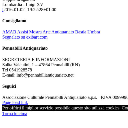
Lombardia - Luigi XV
l
2016-01-02T19:22:28+01:00
Consigliamo
AMAB Assisi Mostra Arte Antiquariato Bastia Umbra
Segnalato su exibart.com
Pennabilli Antiquariato
SEGRETERIA E INFORMAZIONI
Salita Valentini, 1 – 47864 Pennabilli (RN)
Tel 0541928578
E-mail: info@pennabilliantiquariato.net
Seguici
Associazione Culturale Pennabilli Antiquariato a.p.s. - P.IVA 00999
Page load link
Per offrirti il miglior servizio possibile questo sito utilizza cookies. C
Torna in cima