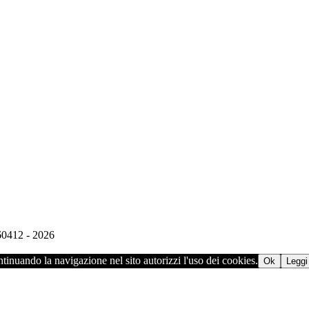
960412 - 2026
ontinuando la navigazione nel sito autorizzi l'uso dei cookies.
Ok
Leggi 