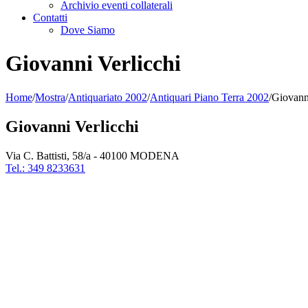
Archivio eventi collaterali
Contatti
Dove Siamo
Giovanni Verlicchi
Home
/
Mostra
/
Antiquariato 2002
/
Antiquari Piano Terra 2002
/
Giovanni
Giovanni Verlicchi
Via C. Battisti, 58/a - 40100 MODENA
Tel.: 349 8233631