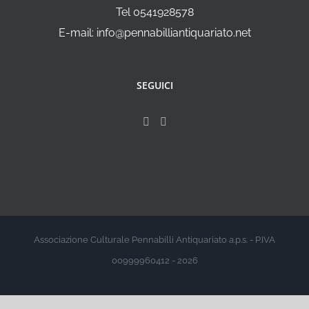
Tel 0541928578
E-mail: info@pennabilliantiquariato.net
SEGUICI
Associazione Culturale Pennabilli Antiquariato a.p.s. - P.IVA
00999960412 - 2026