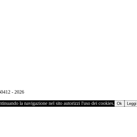
960412 - 2026
ontinuando la navigazione nel sito autorizzi l'uso dei cookies.
Ok
Leggi 