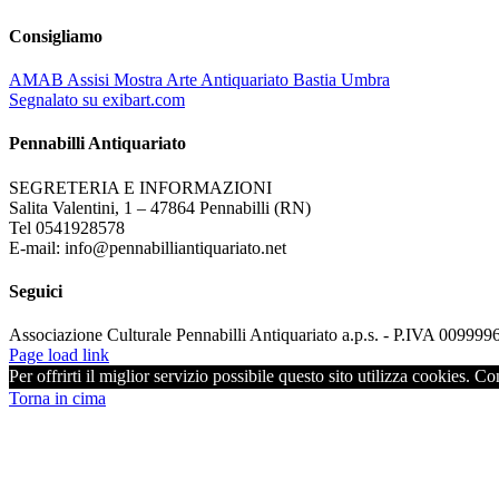
Consigliamo
AMAB Assisi Mostra Arte Antiquariato Bastia Umbra
Segnalato su exibart.com
Pennabilli Antiquariato
SEGRETERIA E INFORMAZIONI
Salita Valentini, 1 – 47864 Pennabilli (RN)
Tel 0541928578
E-mail: info@pennabilliantiquariato.net
Seguici
Associazione Culturale Pennabilli Antiquariato a.p.s. - P.IVA 00999
Page load link
Per offrirti il miglior servizio possibile questo sito utilizza cookies. C
Torna in cima