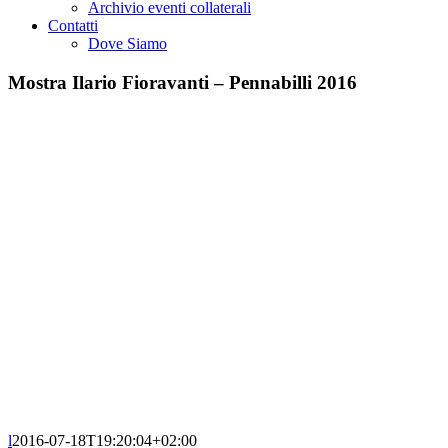
Archivio eventi collaterali
Contatti
Dove Siamo
Mostra Ilario Fioravanti – Pennabilli 2016
l
2016-07-18T19:20:04+02:00