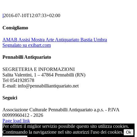
l
2016-07-10T12:07:33+02:00
Consigliamo
AMAB Assisi Mostra Arte Antiquariato Bastia Umbra
Segnalato su exibart.com
Pennabilli Antiquariato
SEGRETERIA E INFORMAZIONI
Salita Valentini, 1 – 47864 Pennabilli (RN)
Tel 0541928578
E-mail: info@pennabilliantiquariato.net
Seguici
Associazione Culturale Pennabilli Antiquariato a.p.s. - P.IVA
00999960412 - 2026
Page load link
Per offrirti il miglior servizio possibile questo sito utilizza cookies.
Continuando la navigazione nel sito autorizzi l'uso dei cookies.
Ok