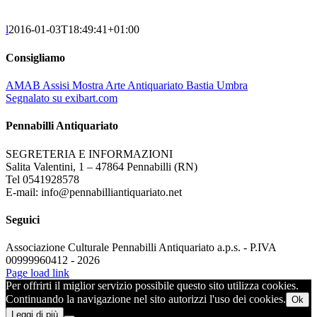
l
2016-01-03T18:49:41+01:00
Consigliamo
AMAB Assisi Mostra Arte Antiquariato Bastia Umbra
Segnalato su exibart.com
Pennabilli Antiquariato
SEGRETERIA E INFORMAZIONI
Salita Valentini, 1 – 47864 Pennabilli (RN)
Tel 0541928578
E-mail: info@pennabilliantiquariato.net
Seguici
Associazione Culturale Pennabilli Antiquariato a.p.s. - P.IVA
00999960412 - 2026
Page load link
Per offrirti il miglior servizio possibile questo sito utilizza cookies.
Continuando la navigazione nel sito autorizzi l'uso dei cookies.
Ok
Leggi di più