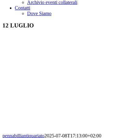
Archivio eventi collaterali
Contatti
Dove Siamo
12 LUGLIO
pennabilliantiquariato
2025-07-08T17:13:00+02:00