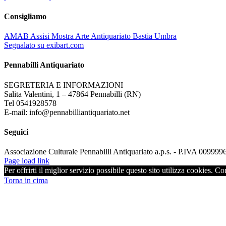
Consigliamo
AMAB Assisi Mostra Arte Antiquariato Bastia Umbra
Segnalato su exibart.com
Pennabilli Antiquariato
SEGRETERIA E INFORMAZIONI
Salita Valentini, 1 – 47864 Pennabilli (RN)
Tel 0541928578
E-mail: info@pennabilliantiquariato.net
Seguici
Associazione Culturale Pennabilli Antiquariato a.p.s. - P.IVA 00999
Page load link
Per offrirti il miglior servizio possibile questo sito utilizza cookies. C
Torna in cima