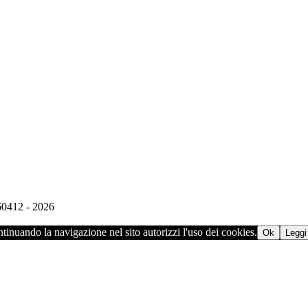
960412 - 2026
ontinuando la navigazione nel sito autorizzi l'uso dei cookies.
Ok
Leggi 