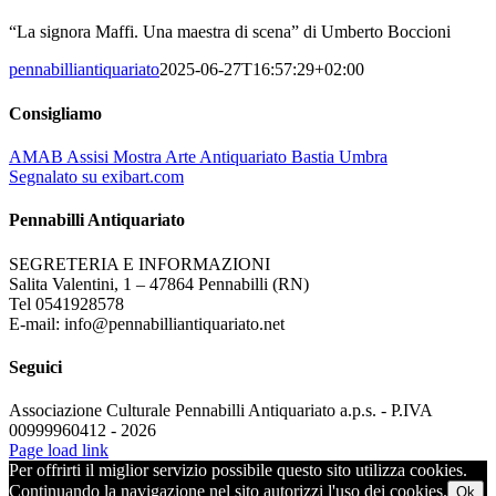
“La signora Maffi. Una maestra di scena” di Umberto Boccioni
pennabilliantiquariato
2025-06-27T16:57:29+02:00
Consigliamo
AMAB Assisi Mostra Arte Antiquariato Bastia Umbra
Segnalato su exibart.com
Pennabilli Antiquariato
SEGRETERIA E INFORMAZIONI
Salita Valentini, 1 – 47864 Pennabilli (RN)
Tel 0541928578
E-mail: info@pennabilliantiquariato.net
Seguici
Associazione Culturale Pennabilli Antiquariato a.p.s. - P.IVA
00999960412 - 2026
Page load link
Per offrirti il miglior servizio possibile questo sito utilizza cookies.
Continuando la navigazione nel sito autorizzi l'uso dei cookies.
Ok