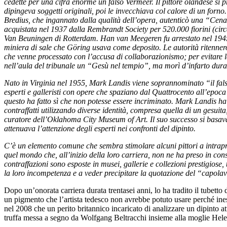
cedette per una cifra enorme un falso Vermeer. Il pittore olandese si p
dipingeva soggetti originali, poi le invecchiava col calore di un forno
Bredius, che ingannato dalla qualità dell’opera, autenticò una “Cen
acquistata nel 1937 dalla Rembrandt Society per 520.000 fiorini (cir
Van Beuningen di Rotterdam. Han van Meegeren fu arrestato nel 1945 
miniera di sale che Göring usava come deposito. Le autorità ritenner
che venne processato con l’accusa di collaborazionismo; per evitare 
nell’aula del tribunale un “Gesù nel tempio”, ma morì d’infarto dura
Nato in Virginia nel 1955, Mark Landis viene soprannominato “il falsar
esperti e galleristi con opere che spaziano dal Quattrocento all’epoc
questo ha fatto sì che non potesse essere incriminato. Mark Landis ha 
contraffatti utilizzando diverse identità, compresa quella di un gesuita
curatore dell’Oklahoma City Museum of Art. Il suo successo si basava 
attenuava l’attenzione degli esperti nei confronti del dipinto.
C’è un elemento comune che sembra stimolare alcuni pittori a intrapren
quel mondo che, all’inizio della loro carriera, non ne ha preso in consi
contraffazioni sono esposte in musei, gallerie e collezioni prestigiose,
la loro incompetenza e a veder precipitare la quotazione del “capola
Dopo un’onorata carriera durata trentasei anni, lo ha tradito il tubetto 
un pigmento che l’artista tedesco non avrebbe potuto usare perché ines
nel 2008 che un perito britannico incaricato di analizzare un dipinto 
truffa messa a segno da Wolfgang Beltracchi insieme alla moglie Hele