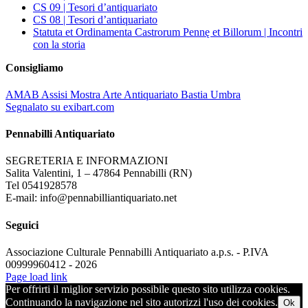
CS 09 | Tesori d’antiquariato
CS 08 | Tesori d’antiquariato
Statuta et Ordinamenta Castrorum Pennę et Billorum | Incontri
con la storia
Consigliamo
AMAB Assisi Mostra Arte Antiquariato Bastia Umbra
Segnalato su exibart.com
Pennabilli Antiquariato
SEGRETERIA E INFORMAZIONI
Salita Valentini, 1 – 47864 Pennabilli (RN)
Tel 0541928578
E-mail: info@pennabilliantiquariato.net
Seguici
Associazione Culturale Pennabilli Antiquariato a.p.s. - P.IVA
00999960412 - 2026
Page load link
Per offrirti il miglior servizio possibile questo sito utilizza cookies.
Continuando la navigazione nel sito autorizzi l'uso dei cookies.
Ok