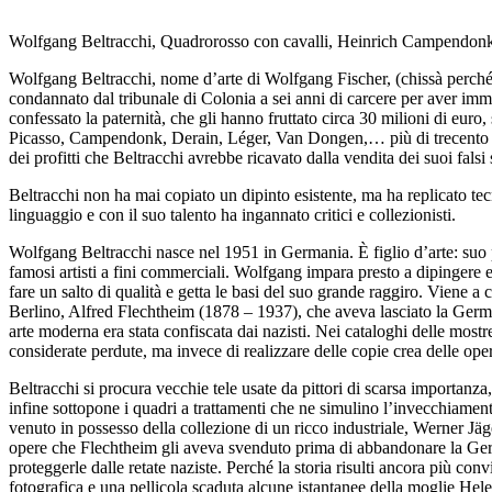
Wolfgang Beltracchi, Quadrorosso con cavalli, Heinrich Campendon
Wolfgang Beltracchi, nome d’arte di Wolfgang Fischer, (chissà perché 
condannato dal tribunale di Colonia a sei anni di carcere per aver immes
confessato la paternità, che gli hanno fruttato circa 30 milioni di euro,
Picasso, Campendonk, Derain, Léger, Van Dongen,… più di trecento opere
dei profitti che Beltracchi avrebbe ricavato dalla vendita dei suoi falsi
Beltracchi non ha mai copiato un dipinto esistente, ma ha replicato tecn
linguaggio e con il suo talento ha ingannato critici e collezionisti.
Wolfgang Beltracchi nasce nel 1951 in Germania. È figlio d’arte: suo 
famosi artisti a fini commerciali. Wolfgang impara presto a dipingere e
fare un salto di qualità e getta le basi del suo grande raggiro. Viene 
Berlino, Alfred Flechtheim (1878 – 1937), che aveva lasciato la German
arte moderna era stata confiscata dai nazisti. Nei cataloghi delle mostre
considerate perdute, ma invece di realizzare delle copie crea delle opere
Beltracchi si procura vecchie tele usate da pittori di scarsa importanza
infine sottopone i quadri a trattamenti che ne simulino l’invecchiamento
venuto in possesso della collezione di un ricco industriale, Werner Jäg
opere che Flechtheim gli aveva svenduto prima di abbandonare la Ger
proteggerle dalle retate naziste. Perché la storia risulti ancora più c
fotografica e una pellicola scaduta alcune istantanee della moglie Helen