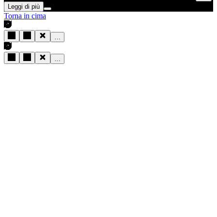
Leggi di più
Torna in cima
…
…